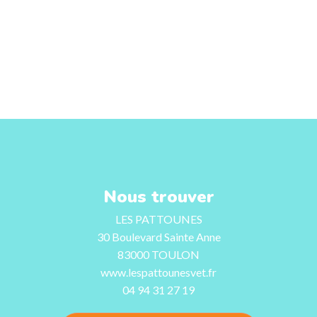
Nous trouver
LES PATTOUNES
30 Boulevard Sainte Anne
83000 TOULON
www.lespattounesvet.fr
04 94 31 27 19