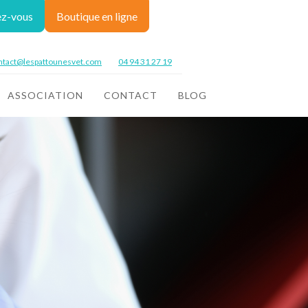
ez-vous
Boutique en ligne
ntact@lespattounesvet.com
04 94 31 27 19
ASSOCIATION
CONTACT
BLOG