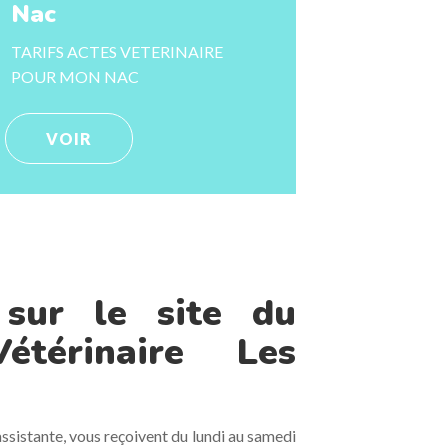
Nac
TARIFS ACTES VETERINAIRE
POUR MON NAC
VOIR
 sur le site du
étérinaire Les
ssistante, vous reçoivent du lundi au samedi