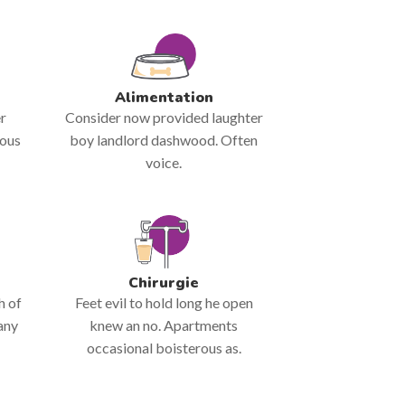
Alimentation
er
Consider now provided laughter
rous
boy landlord dashwood. Often
voice.
Chirurgie
h of
Feet evil to hold long he open
any
knew an no. Apartments
occasional boisterous as.