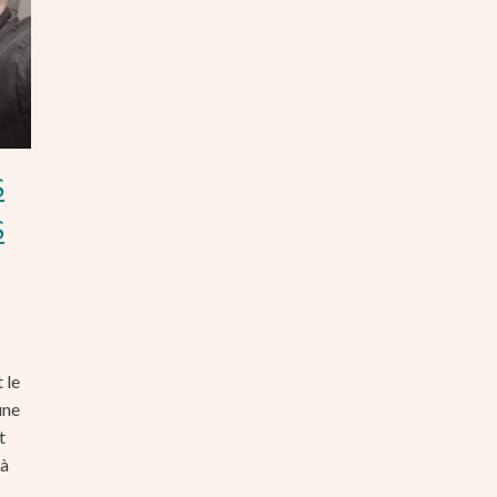
S
S
 le
une
t
 à