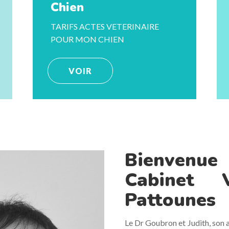
Chien
TARIFS ACTES VETERINAIRE
POUR MON CHIEN
VOIR
Bienvenue
Cabinet V
Pattounes
Le Dr Goubron et Judith, son a