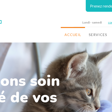
Prenez rend
Lundi - samedi
co
ACCUEIL
SERVICES
ons soin
é de vos