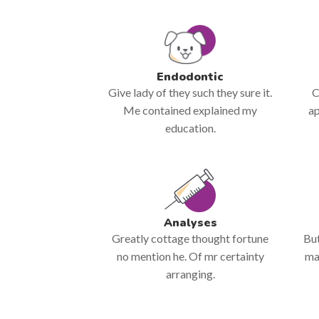
Endodontic
Give lady of they such they sure it.
C
Me contained explained my
ap
education.
Analyses
Greatly cottage thought fortune
But
no mention he. Of mr certainty
ma
arranging.