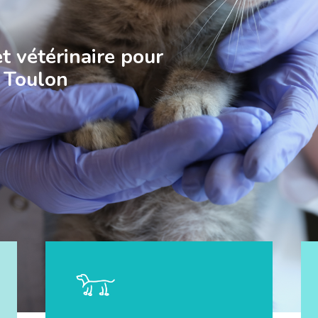
t vétérinaire pour
à Toulon